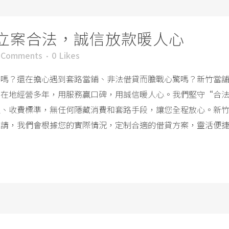
立案合法，誠信放款暖人心
 Comments
0
Likes
愁嗎？還在擔心遇到套路當鋪、非法借貸而膽戰心驚嗎？新竹當
，在地經營多年，用服務贏口碑，用誠信暖人心。我們堅守“合
理、收費標準，無任何隱藏消費和套路手段，讓您全程放心。新
請，我們會根據您的實際情況，定制合適的借貸方案，靈活便捷。.