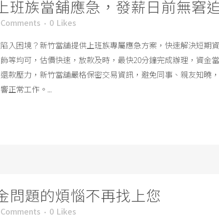
上班族當舖應急，發薪日前無窘
 Comments
0
Likes
款陷入困境？新竹當舖提供上班族專屬應急方案，快速解決短期
飾等均可，估價快速，放款及時，最快20分鐘完成辦理，資金
無還款壓力，新竹當舖嚴格保密交易資訊，避免同事、親友知曉
正常工作。...
金問題的煩惱不再找上您
 Comments
0
Likes