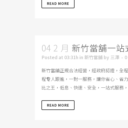
READ MORE
04 2 月
新竹當舖一站
Posted at 03:31h
in
新竹當舖
by
三澤
0
新竹當舖正規合法經營，經政府認證，全
程专人跟進，一對一服務，讓你省心、省
比之王，低息、快速、安全，一站式服務，急
READ MORE