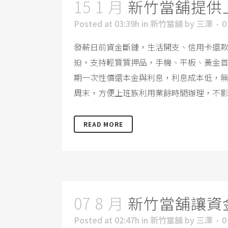
15 1 月
新竹當舖提供
Posted at 03:39h
in
新竹當舖
by
三澤
0
發薪日前資金斷鏈，生活開支、信用卡還
迫，支持輕質質押品，手機、平板、黃金首
期一次性償還本金與利息，利息成本低，
周末，方便上班族利用業餘時間辦理，不影響
READ MORE
07 8 月
新竹當舖讓資
Posted at 02:47h
in
新竹當舖
by
三澤
0