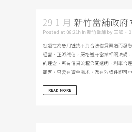
29 1 月
新竹當舖政府
Posted at 08:21h
in
新竹當舖
by
三澤
0
您還在為急用钱找不到合法借貸渠道而發
經營、正派誠信，嚴格遵守當業相關法規
的理念，所有借貸流程公開透明，利率合
商家，只要有資金需求，憑有效證件即可申
READ MORE