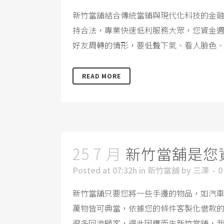
新竹當舖結合傳統當鋪與現代化科技的金
持合法，專業快速低利服務大眾，您資金週
好友周轉的情形，要低聲下氣、看人臉色、
READ MORE
25 7 月
新竹當舖是您
Posted at 07:32h
in
新竹當舖
by
三澤
0
新竹當舖只要您將一些手邊的物品，如汽
萬物皆可典當，依據您的條件客製化借款
很多回流顧客，得此因應而生新竹當舖，我們