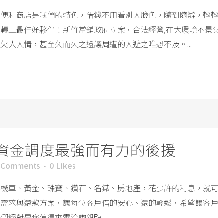
融便利商店是我們的特色，借錢不用看別人臉色，隨到隨辦，輕
轉上最佳好夥伴！新竹當舖政府立案，合法經營,在大環境不景
欠人人情，甚至久而久之還讓周遭的人避之唯恐不及。...
資金調度最強而有力的後援
 Comments
0
Likes
車機車、黃金、珠寶、鑽石、名錶、房地產，花少許的利息，就
的需求與還款方案，讓每位客戶借的安心、還的輕鬆，希望讓客
絕對是您值得來電洽詢親臨 ...