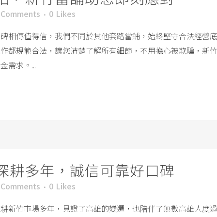
 Comments
0
Likes
口碑相傳值得信，我們不同於其他套路當鋪，始終堅守合法經營
操作都規範合法，讓您清楚了解所有細節，不用擔心被欺騙，新
需求。...
深耕多年，誠信可靠好口碑
 Comments
0
Likes
深耕新竹市場多年，見證了高雄的變遷，也陪伴了無數高雄人度