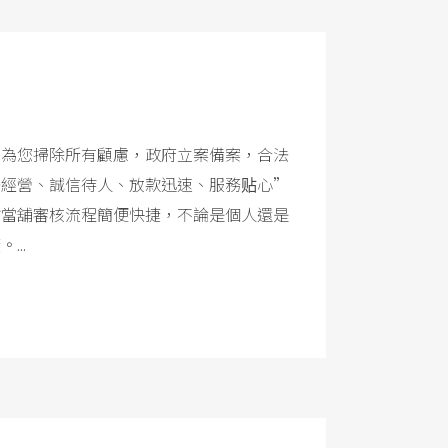
舖為您掃除所有顧慮，政府立案備案，合法
法經營、誠信待人、放款迅速、服務贴心”
竹當舖審核流程簡便快捷，不論是個人還是
..