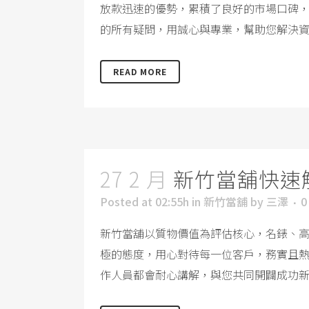
放款迅速的優勢，累積了良好的市場口碑
的所有疑問，用誠心與專業，幫助您解決資金
READ MORE
27 2 月
新竹當舖快速
Posted at 02:55h
in
新竹當舖
by
三澤
0
新竹當舖以質物價值為評估核心，名錶、
極的態度，用心對待每一位客戶，務實且
作人員都會耐心講解，與您共同開闢成功新途徑