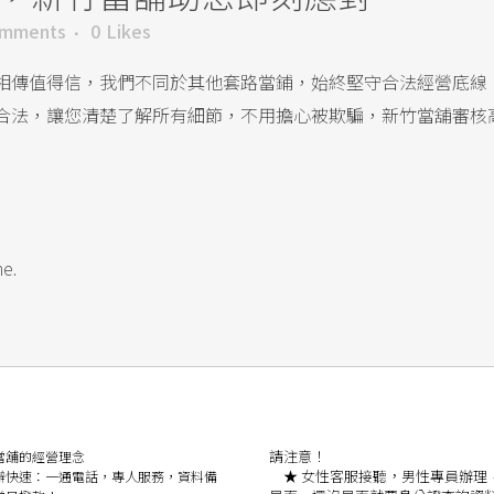
omments
0
Likes
相傳值得信，我們不同於其他套路當鋪，始終堅守合法經營底線
合法，讓您清楚了解所有細節，不用擔心被欺騙，新竹當舖審核
me.
請注意！
當舖的經營理念
★
女性客服接聽，男性專員辦理
快速：
一通電話，專人服務，資料備