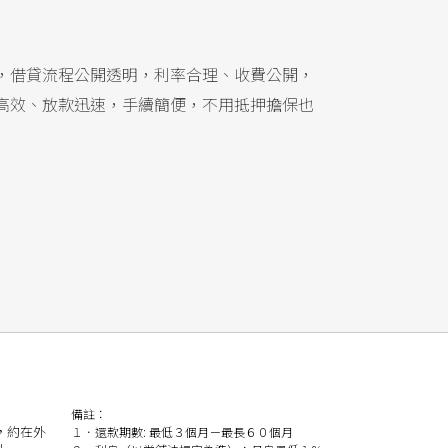
，借貸流程公開透明，利率合理、收費公開，
高效、放款迅速，手續簡便，不用抵押擔保也
備註：
，約在外
１．還款期數: 最低３個月－最長６０個月