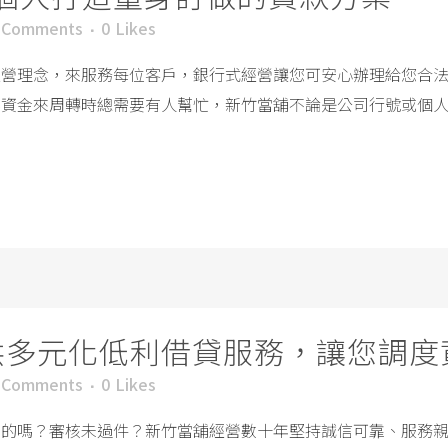
 Comments
0
Likes
經營理念，來服務每位客戶，銀行式經營讓您可安心辦理給您合
要資金來周轉時總需要有人幫忙，新竹當舖不論是公司行號或個
供多元化低利借貸服務，讓您調度
 Comments
0
Likes
面的嗎？審核未過件？新竹當舖經營數十年堅持誠信可靠、服務