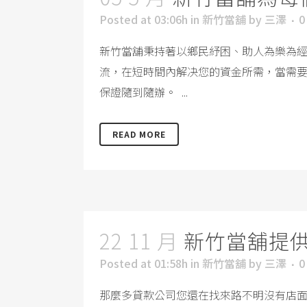
Posted at 03:06h
in
新竹當舖
by
三澤
0
新竹當舖秉持著以鄉民紓困、助人為樂為
流，在短時間內解决您的資金所需，當需
保證隨到隨辦。 ...
READ MORE
22 11 月
新竹當舖提
Posted at 01:58h
in
新竹當舖
by
三澤
0
那麼多貸款公司您還在找來路不明沒有店