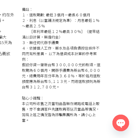
備註：
，約在外
１．還款期數: 最低３個月－最長６０個月
料。
２．利息（以當舖法規定為準）：月息最低１％
～最高２.５％
。
［年利率最低１２％最高３０％］（提早結
騙大
清以日計算，無違約金）
15天為
３．無任何代辦手續費
４．依據個人工作、薪水及各項負債授信條件不
名義放
同而有所差異， 以下為借貸成本計算的參考案
例：
假設你貸一筆新台幣３００,０００元的款項，還
款期為６０個月，開辦手續費為新台幣６,０００
元，總費用年百分率為３.６８％，等於每月還款
額度應為新台幣５,１１３元，而總還款額則為新
台幣３１２,７８０元。
貼心小提醒：
本公司所收售之流當物品皆無在網路或電話上販
售，亦不會請客戶先匯款再寄送流當品等情況，
如有上述之情況皆為詐騙集團所為，請小心上
當。
Open
chaty