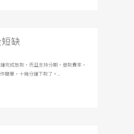
金短缺
3分鐘完成放款，而且支持分期，借款費率，
簡單，十幾分鐘下款了。...