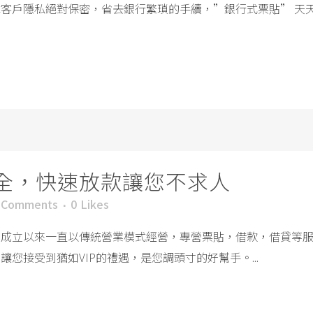
客戶隱私絕對保密，省去銀行繁瑣的手續，”銀行式票貼” 天
全，快速放款讓您不求人
 Comments
0
Likes
，成立以來一直以傳統營業模式經營，專營票貼，借款，借貸等
您接受到猶如VIP的禮遇，是您調頭寸的好幫手。...