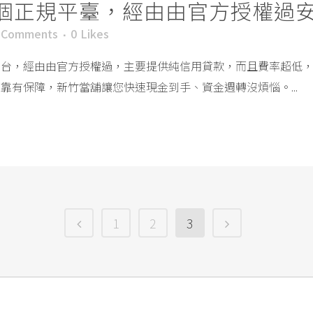
個正規平臺，經由由官方授權過
 Comments
0
Likes
平台，經由由官方授權過，主要提供純信用貸款，而且費率超低
靠有保障，新竹當舖讓您快速現金到手、資金週轉沒煩惱。...
1
2
3