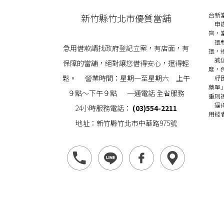
台新
新竹縣竹北市優質當舖
申辦
齊，
還
急用借款請找政府登記立案，有店面，有
還，
誠
保障的當舖，絕對讓您借得安心，還得輕
度，
鬆。 營業時間：星期一至星期六 上午
紓困
藥單
９點～下午９點 一通電話 全省服務
重則
逼得
24小時服務電話：
(03)554-2211
用錢
地址：新竹縣竹北市中華路975號