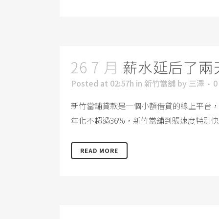
26 7 月
薪水延后了兩
Posted at 02:57h
in
新竹當舖
by
三澤
0
新竹當舖貸款是一個小額借貸的線上平台，額
年化不超過36%，新竹當舖到賬速度特別快
READ MORE