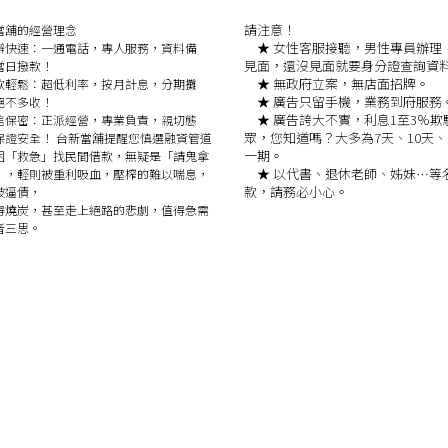
請注意！
當舖的經營理念
★
女性客服接聽，男性專員辦理
快速：
一通電話，專人服務，資料備
見面，還沒見面就要身分證查詢資
當日撥款！
★
無政府立案，無店面招牌。
款輕鬆：
超低利率，按月計息，分期攤
★
廣告只留手機，業務到府服務
絕不多收！
★
廣告誇大不實，利息1至3％欺
信保密：
正派經營，專業負責，親切態
眾，您知道嗎？大多為7天、10天、
保證安全！
台新當舖提醒您慎選融資管道
一期。
「救急」找民間借款，無疑是「請鬼拿
★
以代書、退休老師、姊妹…等
」，輕則被重利吸血，壓榨的難以喘息，
款，請務必小心。
被逼債，
燒炭，甚至走上絕路的悲劇，值得急需
者三思。