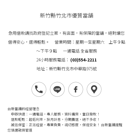
新竹縣竹北市優質當舖
急用借款請找政府登記立案，有店面，有保障的當舖，絕對讓您
借得安心，還得輕鬆。 營業時間：星期一至星期六 上午９點
～下午９點 一通電話 全省服務
24小時服務電話：
(03)554-2211
地址：新竹縣竹北市中華路975號
台新當舖的經營理念
申辦快速：
一通電話，專人服務，資料備齊，當日撥款！
還款輕鬆：
超低利率，按月計息，分期攤還，絕不多收！
誠信保密：
正派經營，專業負責，親切態度，保證安全！
台新當舖提醒
您慎選融資管道