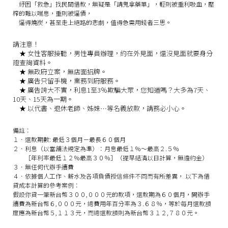
紓困「救急」找民間借款，無疑是「請鬼拿藥單」，輕則被重利吸血，壓
榨的難以喘息，重則被逼債，
逼得燒炭，甚至走上絕路的悲劇，值得急需用錢者三思。
請注意！
★
女性客服接聽，男性專員辦理，約在外見面，還沒見面就要身分
證查詢資料。
★
無政府立案，無店面招牌。
★
廣告只留手機，業務到府服務。
★
廣告誇大不實，利息1至3％欺騙大眾，您知道嗎？大多為7天、
10天、15天為一期。
★
以代書、退休老師、姊妹…等名義放款，請務必小心。
備註：
１．還款期數: 最低３個月－最長６０個月
２．利息（以當舖法規定為準）：月息最低１％～最高２.５％
［年利率最低１２％最高３０％］（提早結清以日計算，無違約金）
３．無任何代辦手續費
４．依據個人工作、薪水及各項負債授信條件不同而有所差異， 以下為借
貸成本計算的參考案例：
假設你貸一筆新台幣３００,０００元的款項，還款期為６０個月，開辦手
續費為新台幣６,０００元，總費用年百分率為３.６８％，等於每月還款額
度應為新台幣５,１１３元，而總還款額則為新台幣３１２,７８０元。