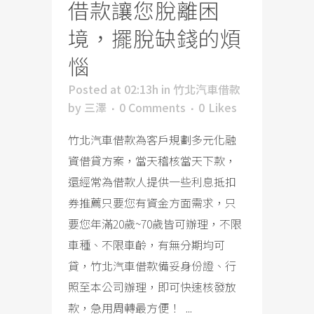
借款讓您脫離困
境，擺脫缺錢的煩
惱
Posted at 02:13h
in
竹北汽車借款
by
三澤
0 Comments
0
Likes
竹北汽車借款為客戶規劃多元化融
資借貸方案，當天稽核當天下款，
還經常為借款人提供一些利息抵扣
券推薦只要您有資金方面需求，只
要您年滿20歲~70歲皆可辦理，不限
車種、不限車齡，有無分期均可
貸，竹北汽車借款備妥身份證、行
照至本公司辦理，即可快速核發放
款，急用周轉最方便！ ...