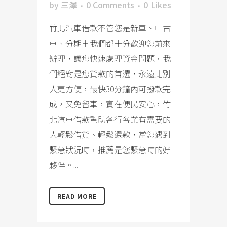
by
三澤
0 Comments
0
Likes
竹北汽車借款不管您是新車、中古
車、分期車我們都十分歡迎您前來
辦理，讓您快速處理資金問題，我
們絕對是您貸款的首選，永遠比別
人更方便，最快30分鐘內可撥款完
成，又免留車，實在便民安心，竹
北汽車借款幫助各行各業有需要的
人輕鬆借貸、輕鬆還款，當您遇到
緊急狀況時，推薦是您緊急時的好
夥伴。...
READ MORE