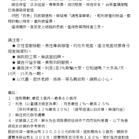
誠信保密：
正派經營，專業負責，親切態度，保證安全！
台新當舖提醒
您慎選融資管道
紓困「救急」找民間借款，無疑是「請鬼拿藥單」，輕則被重利吸血，壓
榨的難以喘息，重則被逼債，
逼得燒炭，甚至走上絕路的悲劇，值得急需用錢者三思。
請注意！
★
女性客服接聽，男性專員辦理，約在外見面，還沒見面就要身分
證查詢資料。
★
無政府立案，無店面招牌。
★
廣告只留手機，業務到府服務。
★
廣告誇大不實，利息1至3％欺騙大眾，您知道嗎？大多為7天、
10天、15天為一期。
★
以代書、退休老師、姊妹…等名義放款，請務必小心。
備註：
１．還款期數: 最低３個月－最長６０個月
２．利息（以當舖法規定為準）：月息最低１％～最高２.５％
［年利率最低１２％最高３０％］（提早結清以日計算，無違約金）
３．無任何代辦手續費
４．依據個人工作、薪水及各項負債授信條件不同而有所差異， 以下為借
貸成本計算的參考案例：
假設你貸一筆新台幣３００,０００元的款項，還款期為６０個月，開辦手
續費為新台幣６,０００元，總費用年百分率為３.６８％，等於每月還款額