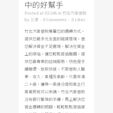
中的好幫手
Posted at 02:24h
in
竹北汽車借款
by
三澤
0 Comments
0
Likes
竹北汽車借款專屬您的週轉方式，
提供您最多元全面的融資環境，借
您解決資金不足窘境，解决在資金
上的煩惱，讓您輕鬆度過難關，提
供您最專業的諮詢服務，特色是手
續簡便、放款快速，不限借款人職
業、收入、車種及車齡，只要年滿
二十歲，攜帶一張身分證和車主行
車駕照就可以申請，竹北汽車借款
沒有銀行繁瑣的手續，馬上解決您
資金週轉的問題，輕輕鬆鬆渡過資