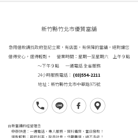
新竹縣竹北市優質當舖
急用借款請找政府登記立案，有店面，有保障的當舖，絕對讓您
借得安心，還得輕鬆。 營業時間：星期一至星期六 上午９點
～下午９點 一通電話 全省服務
24小時服務電話：
(03)554-2211
地址：新竹縣竹北市中華路975號
台新當舖的經營理念
申辦快速：
一通電話，專人服務，資料備齊，當日撥款！
還款輕鬆：
超低利率，按月計息，分期攤還，絕不多收！