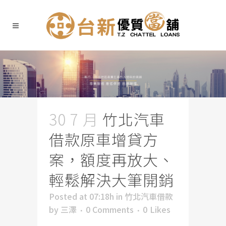
30 7 月
竹北汽車
借款原車增貸方
案，額度再放大、
輕鬆解決大筆開銷
Posted at 07:18h
in
竹北汽車借款
by
三澤
0 Comments
0
Likes