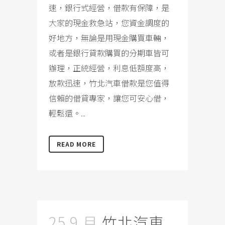
速，銀行式經營，借款有保障，是
大家的現金救急站，您資金調度的
好地方，無論是用現金購買車輛，
或者是銀行貸款購買的分期車皆可
辦理，正統經營，利息低額度高，
放款迅速，竹北汽車借款是您值得
信賴的借貸專家，讓您可安心借，
輕鬆還。...
READ MORE
25 9 月
竹北汽車