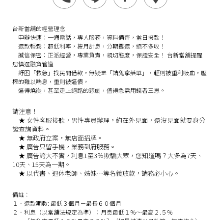
台新當舖的經營理念
申辦快速：
一通電話，專人服務，資料備齊，當日撥款！
還款輕鬆：
超低利率，按月計息，分期攤還，絕不多收！
誠信保密：
正派經營，專業負責，親切態度，保證安全！
台新當舖提醒
您慎選融資管道
紓困「救急」找民間借款，無疑是「請鬼拿藥單」，輕則被重利吸血，壓
榨的難以喘息，重則被逼債，
逼得燒炭，甚至走上絕路的悲劇，值得急需用錢者三思。
請注意！
★
女性客服接聽，男性專員辦理，約在外見面，還沒見面就要身分
證查詢資料。
★
無政府立案，無店面招牌。
★
廣告只留手機，業務到府服務。
★
廣告誇大不實，利息1至3％欺騙大眾，您知道嗎？大多為7天、
10天、15天為一期。
★
以代書、退休老師、姊妹…等名義放款，請務必小心。
備註：
１．還款期數: 最低３個月－最長６０個月
２．利息（以當舖法規定為準）：月息最低１％～最高２.５％