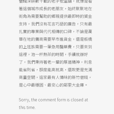
借錢
深耕數十載的老字號當舖，就像是看
著這個城市成長的老朋友，始終默默地在
街角為需要幫助的鄉親提供最即時的資金
支持，我們沒有花言巧語的廣告，只有最
扎實的專業與代代相傳的口碑，不論是萬
華在地的攤商需要早市進貨金，還是板橋
的上班族需要一筆急用醫藥費，只要來到
這裡，泡一杯熱茶的時間，手續就辦好
了，我們秉持著老一輩的厚道精神，利息
能省則省，額度能高就高，還款更是充滿
商量空間，這家最有人情味的新竹借錢，
是心中最穩固、最安心的鄰里大金庫。
Sorry, the comment form is closed at
this time.