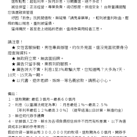
還款輕鬆：
超低利率，按月計息，分期攤還，絕不多收！
誠信保密：
正派經營，專業負責，親切態度，保證安全！
台新當舖提醒
您慎選融資管道
紓困「救急」找民間借款，無疑是「請鬼拿藥單」，輕則被重利吸血，壓
榨的難以喘息，重則被逼債，
逼得燒炭，甚至走上絕路的悲劇，值得急需用錢者三思。
請注意！
★
女性客服接聽，男性專員辦理，約在外見面，還沒見面就要身分
證查詢資料。
★
無政府立案，無店面招牌。
★
廣告只留手機，業務到府服務。
★
廣告誇大不實，利息1至3％欺騙大眾，您知道嗎？大多為7天、
10天、15天為一期。
★
以代書、退休老師、姊妹…等名義放款，請務必小心。
備註：
１．還款期數: 最低３個月－最長６０個月
２．利息（以當舖法規定為準）：月息最低１％～最高２.５％
［年利率最低１２％最高３０％］（提早結清以日計算，無違約金）
３．無任何代辦手續費
４．依據個人工作、薪水及各項負債授信條件不同而有所差異， 以下為借
貸成本計算的參考案例：
假設你貸一筆新台幣３００,０００元的款項，還款期為６０個月，開辦手