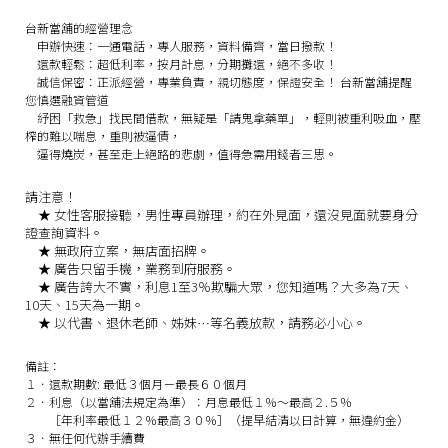
台新當舖的經營理念
申辦快速：
一通電話，專人服務，資料備齊，當日撥款！
還款輕鬆：
超低利率，按月計息，分期攤還，絕不多收！
誠信保密：
正派經營，專業負責，親切態度，保證安全！
台新當舖提醒
您慎選融資管道
紓困「救急」找民間借款，無疑是「請鬼拿藥單」，輕則被重利吸血，壓
榨的難以喘息，重則被逼債，
逼得燒炭，甚至走上絕路的悲劇，值得急需用錢者三思。
請注意！
★
女性客服接聽，男性專員辦理，約在外見面，還沒見面就要身分
證查詢資料。
★
無政府立案，無店面招牌。
★
廣告只留手機，業務到府服務。
★
廣告誇大不實，利息1至3％欺騙大眾，您知道嗎？大多為7天、
10天、15天為一期。
★
以代書、退休老師、姊妹…等名義放款，請務必小心。
備註：
１．還款期數: 最低３個月－最長６０個月
２．利息（以當舖法規定為準）：月息最低１％～最高２.５％
［年利率最低１２％最高３０％］（提早結清以日計算，無違約金）
３．無任何代辦手續費