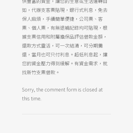
供豐富的資金，讓您的生意或生活運轉自
如，代辦支客票貼現，銀行式利息，免去
保人麻煩，手續簡單便捷，公司票、客
票、個人票，有無退補記錄均可貼現，根
據支票信用和附屬擔保品評估借款金額，
還款方式靈活，可一次結清，可分期攤
還，當月也可只付利息。超低利息起，讓
您的資金壓力得到緩解。有資金需求，就
找新竹支票借款。
Sorry, the comment form is closed at
this time.