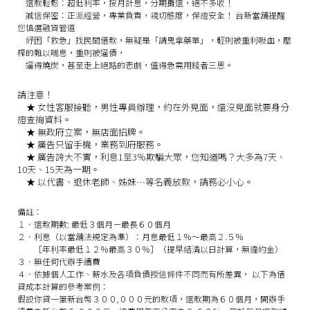
還款輕鬆：
超低利率，按月計息，分期攤還，絕不多收！
誠信保密：
正派經營，專業負責，親切態度，保證安全！
台新當舖提醒
您慎選融資管道
紓困「救急」找民間借款，無疑是「請鬼拿藥單」，輕則被重利吸血，壓
榨的難以喘息，重則被逼債，
逼得燒炭，甚至走上絕路的悲劇，值得急需用錢者三思。
請注意！
★
女性客服接聽，男性專員辦理，約在外見面，還沒見面就要身分
證查詢資料。
★
無政府立案，無店面招牌。
★
廣告只留手機，業務到府服務。
★
廣告誇大不實，利息1至3％欺騙大眾，您知道嗎？大多為7天、
10天、15天為一期。
★
以代書、退休老師、姊妹…等名義放款，請務必小心。
備註：
１．還款期數: 最低３個月－最長６０個月
２．利息（以當舖法規定為準）：月息最低１％～最高２.５％
［年利率最低１２％最高３０％］（提早結清以日計算，無違約金）
３．無任何代辦手續費
４．依據個人工作、薪水及各項負債授信條件不同而有所差異， 以下為借
貸成本計算的參考案例：
假設你貸一筆新台幣３００,０００元的款項，還款期為６０個月，開辦手