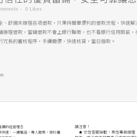
omments
0
Likes
全、舒適來辦理各項借款，只秉持簡單便利的借款流程，快速解決
舖辦理借款，當鋪借款不會上銀行聯徵，也不看銀行信用瑕疵，
行冗長的審核程序，手續簡便，快速核貸，當日撥款。
me.
請注意！
當舖的經營理念
★
女性客服接聽，男性專員辦理
快速：
一通電話，專人服務，資料備