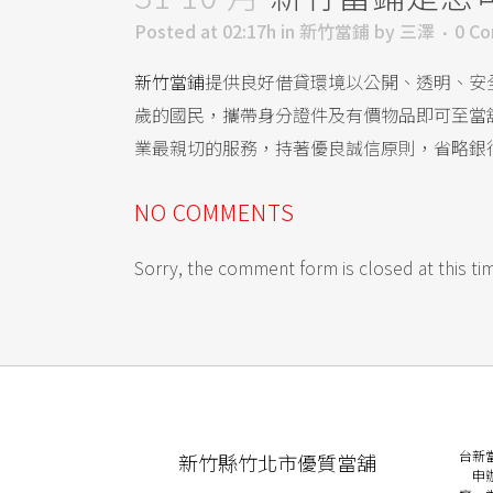
Posted at 02:17h
in
新竹當鋪
by
三澤
0 C
新竹當鋪
提供良好借貸環境以公開、透明、安
歲的國民，攜帶身分證件及有價物品即可至當
業最親切的服務，持著優良誠信原則，省略銀
NO COMMENTS
Sorry, the comment form is closed at this ti
台新
新竹縣竹北市優質當舖
申辦