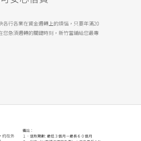
各行各業在資金週轉上的煩惱，只要年滿20
在您急須週轉的關鍵時刻，新竹當鋪給您最專
備註：
，約在外
１．還款期數: 最低３個月－最長６０個月