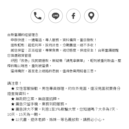
台新當舖的經營理念
申辦快速：
一通電話，專人服務，資料備齊，當日撥款！
還款輕鬆：
超低利率，按月計息，分期攤還，絕不多收！
誠信保密：
正派經營，專業負責，親切態度，保證安全！
台新當舖提醒
您慎選融資管道
紓困「救急」找民間借款，無疑是「請鬼拿藥單」，輕則被重利吸血，壓
榨的難以喘息，重則被逼債，
逼得燒炭，甚至走上絕路的悲劇，值得急需用錢者三思。
請注意！
★
女性客服接聽，男性專員辦理，約在外見面，還沒見面就要身分
證查詢資料。
★
無政府立案，無店面招牌。
★
廣告只留手機，業務到府服務。
★
廣告誇大不實，利息1至3％欺騙大眾，您知道嗎？大多為7天、
10天、15天為一期。
★
以代書、退休老師、姊妹…等名義放款，請務必小心。