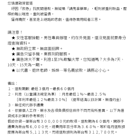
您慎選融資管道
紓困「救急」找民間借款，無疑是「請鬼拿藥單」，輕則被重利吸血，壓
榨的難以喘息，重則被逼債，
逼得燒炭，甚至走上絕路的悲劇，值得急需用錢者三思。
請注意！
★
女性客服接聽，男性專員辦理，約在外見面，還沒見面就要身分
證查詢資料。
★
無政府立案，無店面招牌。
★
廣告只留手機，業務到府服務。
★
廣告誇大不實，利息1至3％欺騙大眾，您知道嗎？大多為7天、
10天、15天為一期。
★
以代書、退休老師、姊妹…等名義放款，請務必小心。
備註：
１．還款期數: 最低３個月－最長６０個月
２．利息（以當舖法規定為準）：月息最低１％～最高２.５％
［年利率最低１２％最高３０％］（提早結清以日計算，無違約金）
３．無任何代辦手續費
４．依據個人工作、薪水及各項負債授信條件不同而有所差異， 以下為借
貸成本計算的參考案例：
假設你貸一筆新台幣３００,０００元的款項，還款期為６０個月，開辦手
續費為新台幣６,０００元，總費用年百分率為３.６８％，等於每月還款額
度應為新台幣５,１１３元，而總還款額則為新台幣３１２,７８０元。