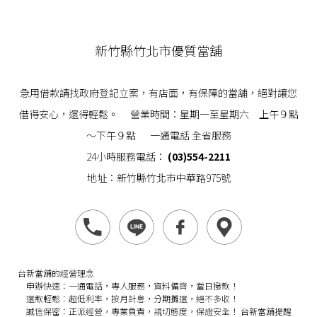
新竹縣竹北市優質當舖
急用借款請找政府登記立案，有店面，有保障的當舖，絕對讓您
借得安心，還得輕鬆。 營業時間：星期一至星期六 上午９點
～下午９點 一通電話 全省服務
24小時服務電話：
(03)554-2211
地址：新竹縣竹北市中華路975號
台新當舖的經營理念
申辦快速：
一通電話，專人服務，資料備齊，當日撥款！
還款輕鬆：
超低利率，按月計息，分期攤還，絕不多收！
誠信保密：
正派經營，專業負責，親切態度，保證安全！
台新當舖提醒