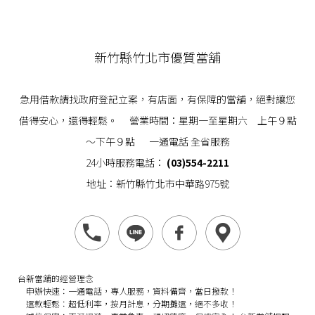
新竹縣竹北市優質當舖
急用借款請找政府登記立案，有店面，有保障的當舖，絕對讓您
借得安心，還得輕鬆。 營業時間：星期一至星期六 上午９點
～下午９點 一通電話 全省服務
24小時服務電話：
(03)554-2211
地址：新竹縣竹北市中華路975號
台新當舖的經營理念
申辦快速：
一通電話，專人服務，資料備齊，當日撥款！
還款輕鬆：
超低利率，按月計息，分期攤還，絕不多收！