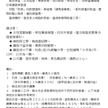
誠信保密：
正派經營，專業負責，親切態度，保證安全！
台新當舖提醒
您慎選融資管道
紓困「救急」找民間借款，無疑是「請鬼拿藥單」，輕則被重利吸血，壓
榨的難以喘息，重則被逼債，
逼得燒炭，甚至走上絕路的悲劇，值得急需用錢者三思。
請注意！
★
女性客服接聽，男性專員辦理，約在外見面，還沒見面就要身分
證查詢資料。
★
無政府立案，無店面招牌。
★
廣告只留手機，業務到府服務。
★
廣告誇大不實，利息1至3％欺騙大眾，您知道嗎？大多為7天、
10天、15天為一期。
★
以代書、退休老師、姊妹…等名義放款，請務必小心。
備註：
１．還款期數: 最低３個月－最長６０個月
２．利息（以當舖法規定為準）：月息最低１％～最高２.５％
［年利率最低１２％最高３０％］（提早結清以日計算，無違約金）
３．無任何代辦手續費
４．依據個人工作、薪水及各項負債授信條件不同而有所差異， 以下為借
貸成本計算的參考案例：
假設你貸一筆新台幣３００,０００元的款項，還款期為６０個月，開辦手
續費為新台幣６,０００元，總費用年百分率為３.６８％，等於每月還款額
度應為新台幣５,１１３元，而總還款額則為新台幣３１２,７８０元。