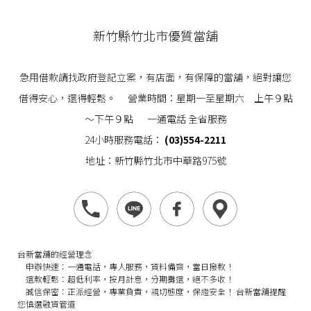
新竹縣竹北市優質當舖
急用借款請找政府登記立案，有店面，有保障的當舖，絕對讓您
借得安心，還得輕鬆。 營業時間：星期一至星期六 上午９點
～下午９點 一通電話 全省服務
24小時服務電話：
(03)554-2211
地址：新竹縣竹北市中華路975號
台新當舖的經營理念
申辦快速：
一通電話，專人服務，資料備齊，當日撥款！
還款輕鬆：
超低利率，按月計息，分期攤還，絕不多收！
誠信保密：
正派經營，專業負責，親切態度，保證安全！
台新當舖提醒
您慎選融資管道