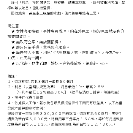
紓困「救急」找民間借款，無疑是「請鬼拿藥單」，輕則被重利吸血，壓
榨的難以喘息，重則被逼債，
逼得燒炭，甚至走上絕路的悲劇，值得急需用錢者三思。
請注意！
★
女性客服接聽，男性專員辦理，約在外見面，還沒見面就要身分
證查詢資料。
★
無政府立案，無店面招牌。
★
廣告只留手機，業務到府服務。
★
廣告誇大不實，利息1至3％欺騙大眾，您知道嗎？大多為7天、
10天、15天為一期。
★
以代書、退休老師、姊妹…等名義放款，請務必小心。
備註：
１．還款期數: 最低３個月－最長６０個月
２．利息（以當舖法規定為準）：月息最低１％～最高２.５％
［年利率最低１２％最高３０％］（提早結清以日計算，無違約金）
３．無任何代辦手續費
４．依據個人工作、薪水及各項負債授信條件不同而有所差異， 以下為借
貸成本計算的參考案例：
假設你貸一筆新台幣３００,０００元的款項，還款期為６０個月，開辦手
續費為新台幣６,０００元，總費用年百分率為３.６８％，等於每月還款額
度應為新台幣５,１１３元，而總還款額則為新台幣３１２,７８０元。