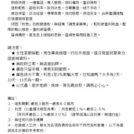
申辦快速：
一通電話，專人服務，資料備齊，當日撥款！
還款輕鬆：
超低利率，按月計息，分期攤還，絕不多收！
誠信保密：
正派經營，專業負責，親切態度，保證安全！
台新當舖提醒
您慎選融資管道
紓困「救急」找民間借款，無疑是「請鬼拿藥單」，輕則被重利吸血，壓
榨的難以喘息，重則被逼債，
逼得燒炭，甚至走上絕路的悲劇，值得急需用錢者三思。
請注意！
★
女性客服接聽，男性專員辦理，約在外見面，還沒見面就要身分
證查詢資料。
★
無政府立案，無店面招牌。
★
廣告只留手機，業務到府服務。
★
廣告誇大不實，利息1至3％欺騙大眾，您知道嗎？大多為7天、
10天、15天為一期。
★
以代書、退休老師、姊妹…等名義放款，請務必小心。
備註：
１．還款期數: 最低３個月－最長６０個月
２．利息（以當舖法規定為準）：月息最低１％～最高２.５％
［年利率最低１２％最高３０％］（提早結清以日計算，無違約金）
３．無任何代辦手續費
４．依據個人工作、薪水及各項負債授信條件不同而有所差異， 以下為借
貸成本計算的參考案例：