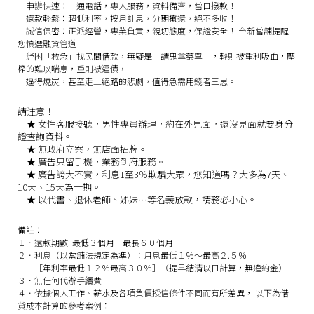
申辦快速：
一通電話，專人服務，資料備齊，當日撥款！
還款輕鬆：
超低利率，按月計息，分期攤還，絕不多收！
誠信保密：
正派經營，專業負責，親切態度，保證安全！
台新當舖提醒
您慎選融資管道
紓困「救急」找民間借款，無疑是「請鬼拿藥單」，輕則被重利吸血，壓
榨的難以喘息，重則被逼債，
逼得燒炭，甚至走上絕路的悲劇，值得急需用錢者三思。
請注意！
★
女性客服接聽，男性專員辦理，約在外見面，還沒見面就要身分
證查詢資料。
★
無政府立案，無店面招牌。
★
廣告只留手機，業務到府服務。
★
廣告誇大不實，利息1至3％欺騙大眾，您知道嗎？大多為7天、
10天、15天為一期。
★
以代書、退休老師、姊妹…等名義放款，請務必小心。
備註：
１．還款期數: 最低３個月－最長６０個月
２．利息（以當舖法規定為準）：月息最低１％～最高２.５％
［年利率最低１２％最高３０％］（提早結清以日計算，無違約金）
３．無任何代辦手續費
４．依據個人工作、薪水及各項負債授信條件不同而有所差異， 以下為借
貸成本計算的參考案例：