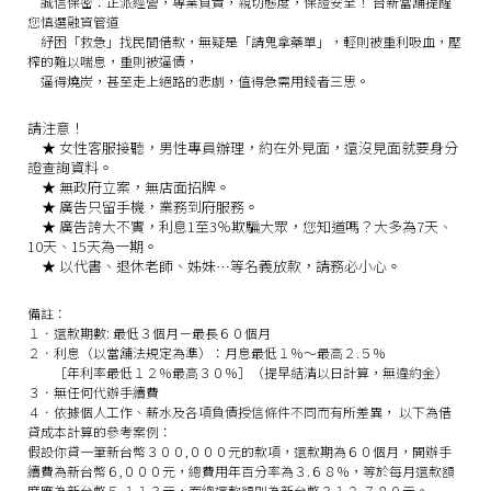
誠信保密：
正派經營，專業負責，親切態度，保證安全！
台新當舖提醒
您慎選融資管道
紓困「救急」找民間借款，無疑是「請鬼拿藥單」，輕則被重利吸血，壓
榨的難以喘息，重則被逼債，
逼得燒炭，甚至走上絕路的悲劇，值得急需用錢者三思。
請注意！
★
女性客服接聽，男性專員辦理，約在外見面，還沒見面就要身分
證查詢資料。
★
無政府立案，無店面招牌。
★
廣告只留手機，業務到府服務。
★
廣告誇大不實，利息1至3％欺騙大眾，您知道嗎？大多為7天、
10天、15天為一期。
★
以代書、退休老師、姊妹…等名義放款，請務必小心。
備註：
１．還款期數: 最低３個月－最長６０個月
２．利息（以當舖法規定為準）：月息最低１％～最高２.５％
［年利率最低１２％最高３０％］（提早結清以日計算，無違約金）
３．無任何代辦手續費
４．依據個人工作、薪水及各項負債授信條件不同而有所差異， 以下為借
貸成本計算的參考案例：
假設你貸一筆新台幣３００,０００元的款項，還款期為６０個月，開辦手
續費為新台幣６,０００元，總費用年百分率為３.６８％，等於每月還款額
度應為新台幣５,１１３元，而總還款額則為新台幣３１２,７８０元。