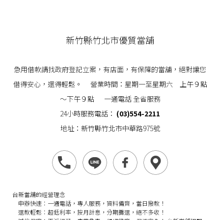
新竹縣竹北市優質當舖
急用借款請找政府登記立案，有店面，有保障的當舖，絕對讓您
借得安心，還得輕鬆。 營業時間：星期一至星期六 上午９點
～下午９點 一通電話 全省服務
24小時服務電話：
(03)554-2211
地址：新竹縣竹北市中華路975號
台新當舖的經營理念
申辦快速：
一通電話，專人服務，資料備齊，當日撥款！
還款輕鬆：
超低利率，按月計息，分期攤還，絕不多收！