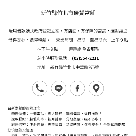
新竹縣竹北市優質當舖
急用借款請找政府登記立案，有店面，有保障的當舖，絕對讓您
借得安心，還得輕鬆。 營業時間：星期一至星期六 上午９點
～下午９點 一通電話 全省服務
24小時服務電話：
(03)554-2211
地址：新竹縣竹北市中華路975號
台新當舖的經營理念
申辦快速：
一通電話，專人服務，資料備齊，當日撥款！
還款輕鬆：
超低利率，按月計息，分期攤還，絕不多收！
誠信保密：
正派經營，專業負責，親切態度，保證安全！
台新當舖提醒
您慎選融資管道
紓困「救急」找民間借款，無疑是「請鬼拿藥單」，輕則被重利吸血，壓