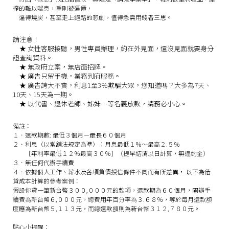
榨的難以喘息，重則被逼債，
逼得燒炭，甚至走上絕路的悲劇，值得急需用錢者三思。
請注意！
★
女性客服接聽，男性專員辦理，約在外見面，還沒見面就要身分
證查詢資料。
★
無政府立案，無店面招牌。
★
廣告只留手機，業務到府服務。
★
廣告誇大不實，利息1至3％欺騙大眾，您知道嗎？大多為7天、
10天、15天為一期。
★
以代書、退休老師、姊妹…等名義放款，請務必小心。
備註：
１．還款期數: 最低３個月－最長６０個月
２．利息（以當舖法規定為準）：月息最低１％～最高２.５％
［年利率最低１２％最高３０％］（提早結清以日計算，無違約金）
３．無任何代辦手續費
４．依據個人工作、薪水及各項負債授信條件不同而有所差異， 以下為借
貸成本計算的參考案例：
假設你貸一筆新台幣３００,０００元的款項，還款期為６０個月，開辦手
續費為新台幣６,０００元，總費用年百分率為３.６８％，等於每月還款額
度應為新台幣５,１１３元，而總還款額則為新台幣３１２,７８０元。
貼心小提醒：