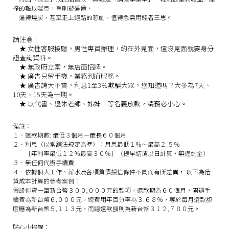
榨的難以喘息，重則被逼債，
逼得燒炭，甚至走上絕路的悲劇，值得急需用錢者三思。
請注意！
★
女性客服接聽，男性專員辦理，約在外見面，還沒見面就要身分
證查詢資料。
★
無政府立案，無店面招牌。
★
廣告只留手機，業務到府服務。
★
廣告誇大不實，利息1至3％欺騙大眾，您知道嗎？大多為7天、
10天、15天為一期。
★
以代書、退休老師、姊妹…等名義放款，請務必小心。
備註：
１．還款期數: 最低３個月－最長６０個月
２．利息（以當舖法規定為準）：月息最低１％～最高２.５％
［年利率最低１２％最高３０％］（提早結清以日計算，無違約金）
３．無任何代辦手續費
４．依據個人工作、薪水及各項負債授信條件不同而有所差異， 以下為借
貸成本計算的參考案例：
假設你貸一筆新台幣３００,０００元的款項，還款期為６０個月，開辦手
續費為新台幣６,０００元，總費用年百分率為３.６８％，等於每月還款額
度應為新台幣５,１１３元，而總還款額則為新台幣３１２,７８０元。
貼心小提醒：