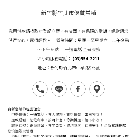
新竹縣竹北市優質當舖
急用借款請找政府登記立案，有店面，有保障的當舖，絕對讓您
借得安心，還得輕鬆。 營業時間：星期一至星期六 上午９點
～下午９點 一通電話 全省服務
24小時服務電話：
(03)554-2211
地址：新竹縣竹北市中華路975號
台新當舖的經營理念
申辦快速：
一通電話，專人服務，資料備齊，當日撥款！
還款輕鬆：
超低利率，按月計息，分期攤還，絕不多收！
誠信保密：
正派經營，專業負責，親切態度，保證安全！
台新當舖提醒
您慎選融資管道
紓困「救急」找民間借款，無疑是「請鬼拿藥單」，輕則被重利吸血，壓