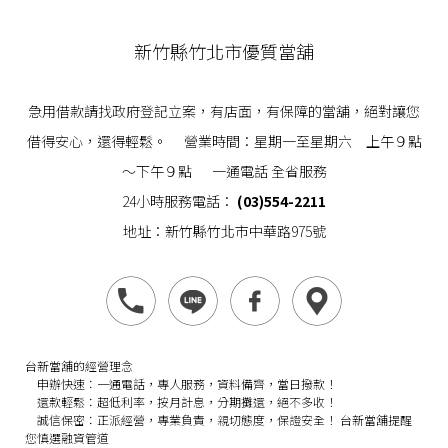
新竹縣竹北市優質當舖
急用借款請找政府登記立案，有店面，有保障的當舖，絕對讓您
借得安心，還得輕鬆。 營業時間：星期一至星期六 上午９點
～下午９點 一通電話 全省服務
24小時服務電話：
(03)554-2211
地址：新竹縣竹北市中華路975號
台新當舖的經營理念
申辦快速：
一通電話，專人服務，資料備齊，當日撥款！
還款輕鬆：
超低利率，按月計息，分期攤還，絕不多收！
誠信保密：
正派經營，專業負責，親切態度，保證安全！
台新當舖提醒
您慎選融資管道