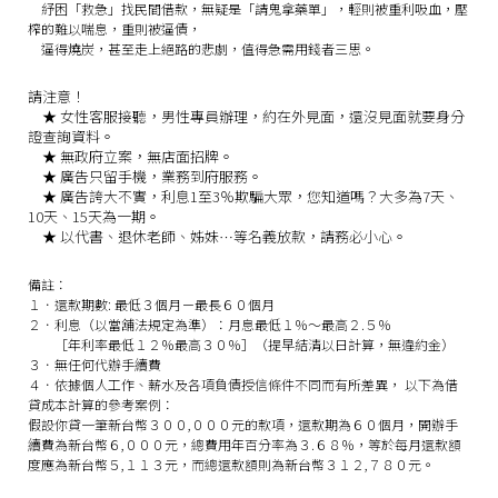
紓困「救急」找民間借款，無疑是「請鬼拿藥單」，輕則被重利吸血，壓
榨的難以喘息，重則被逼債，
逼得燒炭，甚至走上絕路的悲劇，值得急需用錢者三思。
請注意！
★
女性客服接聽，男性專員辦理，約在外見面，還沒見面就要身分
證查詢資料。
★
無政府立案，無店面招牌。
★
廣告只留手機，業務到府服務。
★
廣告誇大不實，利息1至3％欺騙大眾，您知道嗎？大多為7天、
10天、15天為一期。
★
以代書、退休老師、姊妹…等名義放款，請務必小心。
備註：
１．還款期數: 最低３個月－最長６０個月
２．利息（以當舖法規定為準）：月息最低１％～最高２.５％
［年利率最低１２％最高３０％］（提早結清以日計算，無違約金）
３．無任何代辦手續費
４．依據個人工作、薪水及各項負債授信條件不同而有所差異， 以下為借
貸成本計算的參考案例：
假設你貸一筆新台幣３００,０００元的款項，還款期為６０個月，開辦手
續費為新台幣６,０００元，總費用年百分率為３.６８％，等於每月還款額
度應為新台幣５,１１３元，而總還款額則為新台幣３１２,７８０元。