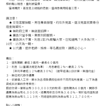
榨的難以喘息，重則被逼債，
逼得燒炭，甚至走上絕路的悲劇，值得急需用錢者三思。
請注意！
★
女性客服接聽，男性專員辦理，約在外見面，還沒見面就要身分
證查詢資料。
★
無政府立案，無店面招牌。
★
廣告只留手機，業務到府服務。
★
廣告誇大不實，利息1至3％欺騙大眾，您知道嗎？大多為7天、
10天、15天為一期。
★
以代書、退休老師、姊妹…等名義放款，請務必小心。
備註：
１．還款期數: 最低３個月－最長６０個月
２．利息（以當舖法規定為準）：月息最低１％～最高２.５％
［年利率最低１２％最高３０％］（提早結清以日計算，無違約金）
３．無任何代辦手續費
４．依據個人工作、薪水及各項負債授信條件不同而有所差異， 以下為借
貸成本計算的參考案例：
假設你貸一筆新台幣３００,０００元的款項，還款期為６０個月，開辦手
續費為新台幣６,０００元，總費用年百分率為３.６８％，等於每月還款額
度應為新台幣５,１１３元，而總還款額則為新台幣３１２,７８０元。
貼心小提醒：