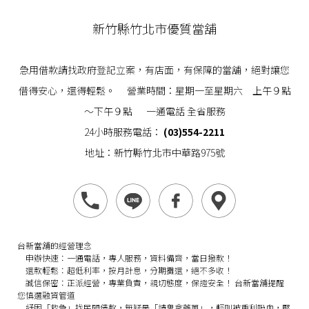
新竹縣竹北市優質當舖
急用借款請找政府登記立案，有店面，有保障的當舖，絕對讓您
借得安心，還得輕鬆。 營業時間：星期一至星期六 上午９點
～下午９點 一通電話 全省服務
24小時服務電話：
(03)554-2211
地址：新竹縣竹北市中華路975號
台新當舖的經營理念
申辦快速：
一通電話，專人服務，資料備齊，當日撥款！
還款輕鬆：
超低利率，按月計息，分期攤還，絕不多收！
誠信保密：
正派經營，專業負責，親切態度，保證安全！
台新當舖提醒
您慎選融資管道
紓困「救急」找民間借款，無疑是「請鬼拿藥單」，輕則被重利吸血，壓