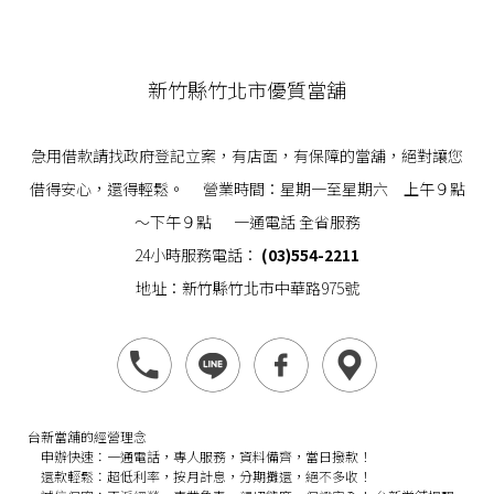
新竹縣竹北市優質當舖
急用借款請找政府登記立案，有店面，有保障的當舖，絕對讓您
借得安心，還得輕鬆。 營業時間：星期一至星期六 上午９點
～下午９點 一通電話 全省服務
24小時服務電話：
(03)554-2211
地址：新竹縣竹北市中華路975號
台新當舖的經營理念
申辦快速：
一通電話，專人服務，資料備齊，當日撥款！
還款輕鬆：
超低利率，按月計息，分期攤還，絕不多收！