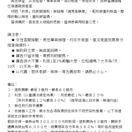
誠信保密：
正派經營，專業負責，親切態度，保證安全！
台新當舖提醒
您慎選融資管道
紓困「救急」找民間借款，無疑是「請鬼拿藥單」，輕則被重利吸血，壓
榨的難以喘息，重則被逼債，
逼得燒炭，甚至走上絕路的悲劇，值得急需用錢者三思。
請注意！
★
女性客服接聽，男性專員辦理，約在外見面，還沒見面就要身分
證查詢資料。
★
無政府立案，無店面招牌。
★
廣告只留手機，業務到府服務。
★
廣告誇大不實，利息1至3％欺騙大眾，您知道嗎？大多為7天、
10天、15天為一期。
★
以代書、退休老師、姊妹…等名義放款，請務必小心。
備註：
１．還款期數: 最低３個月－最長６０個月
２．利息（以當舖法規定為準）：月息最低１％～最高２.５％
［年利率最低１２％最高３０％］（提早結清以日計算，無違約金）
３．無任何代辦手續費
４．依據個人工作、薪水及各項負債授信條件不同而有所差異， 以下為借
貸成本計算的參考案例：
假設你貸一筆新台幣３００,０００元的款項，還款期為６０個月，開辦手
續費為新台幣６,０００元，總費用年百分率為３.６８％，等於每月還款額
度應為新台幣５,１１３元，而總還款額則為新台幣３１２,７８０元。