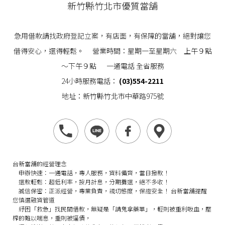
新竹縣竹北市優質當舖
急用借款請找政府登記立案，有店面，有保障的當舖，絕對讓您
借得安心，還得輕鬆。 營業時間：星期一至星期六 上午９點
～下午９點 一通電話 全省服務
24小時服務電話：
(03)554-2211
地址：新竹縣竹北市中華路975號
台新當舖的經營理念
申辦快速：
一通電話，專人服務，資料備齊，當日撥款！
還款輕鬆：
超低利率，按月計息，分期攤還，絕不多收！
誠信保密：
正派經營，專業負責，親切態度，保證安全！
台新當舖提醒
您慎選融資管道
紓困「救急」找民間借款，無疑是「請鬼拿藥單」，輕則被重利吸血，壓
榨的難以喘息，重則被逼債，