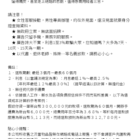
逼得燒炭，甚至走上絕路的悲劇，值得急需用錢者三思。
請注意！
★
女性客服接聽，男性專員辦理，約在外見面，還沒見面就要身分
證查詢資料。
★
無政府立案，無店面招牌。
★
廣告只留手機，業務到府服務。
★
廣告誇大不實，利息1至3％欺騙大眾，您知道嗎？大多為7天、
10天、15天為一期。
★
以代書、退休老師、姊妹…等名義放款，請務必小心。
備註：
１．還款期數: 最低３個月－最長６０個月
２．利息（以當舖法規定為準）：月息最低１％～最高２.５％
［年利率最低１２％最高３０％］（提早結清以日計算，無違約金）
３．無任何代辦手續費
４．依據個人工作、薪水及各項負債授信條件不同而有所差異， 以下為借
貸成本計算的參考案例：
假設你貸一筆新台幣３００,０００元的款項，還款期為６０個月，開辦手
續費為新台幣６,０００元，總費用年百分率為３.６８％，等於每月還款額
度應為新台幣５,１１３元，而總還款額則為新台幣３１２,７８０元。
貼心小提醒：
本公司所收售之流當物品皆無在網路或電話上販售，亦不會請客戶先匯款再