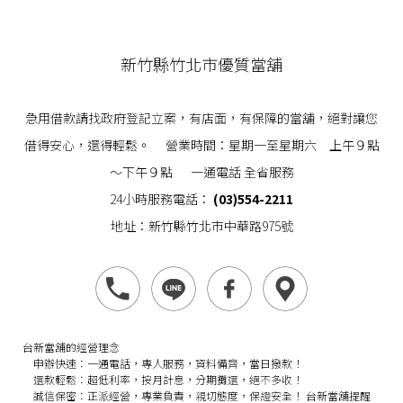
新竹縣竹北市優質當舖
急用借款請找政府登記立案，有店面，有保障的當舖，絕對讓您
借得安心，還得輕鬆。 營業時間：星期一至星期六 上午９點
～下午９點 一通電話 全省服務
24小時服務電話：
(03)554-2211
地址：新竹縣竹北市中華路975號
台新當舖的經營理念
申辦快速：
一通電話，專人服務，資料備齊，當日撥款！
還款輕鬆：
超低利率，按月計息，分期攤還，絕不多收！
誠信保密：
正派經營，專業負責，親切態度，保證安全！
台新當舖提醒