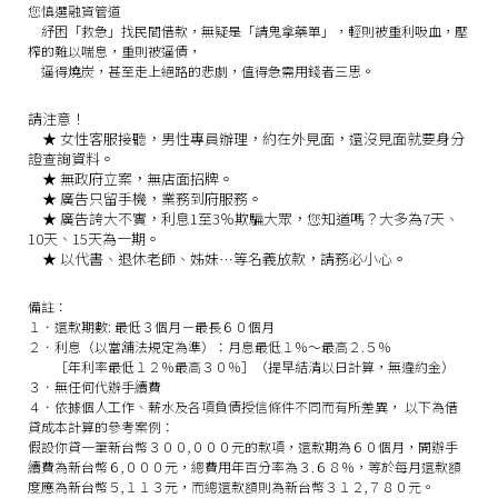
您慎選融資管道
紓困「救急」找民間借款，無疑是「請鬼拿藥單」，輕則被重利吸血，壓
榨的難以喘息，重則被逼債，
逼得燒炭，甚至走上絕路的悲劇，值得急需用錢者三思。
請注意！
★
女性客服接聽，男性專員辦理，約在外見面，還沒見面就要身分
證查詢資料。
★
無政府立案，無店面招牌。
★
廣告只留手機，業務到府服務。
★
廣告誇大不實，利息1至3％欺騙大眾，您知道嗎？大多為7天、
10天、15天為一期。
★
以代書、退休老師、姊妹…等名義放款，請務必小心。
備註：
１．還款期數: 最低３個月－最長６０個月
２．利息（以當舖法規定為準）：月息最低１％～最高２.５％
［年利率最低１２％最高３０％］（提早結清以日計算，無違約金）
３．無任何代辦手續費
４．依據個人工作、薪水及各項負債授信條件不同而有所差異， 以下為借
貸成本計算的參考案例：
假設你貸一筆新台幣３００,０００元的款項，還款期為６０個月，開辦手
續費為新台幣６,０００元，總費用年百分率為３.６８％，等於每月還款額
度應為新台幣５,１１３元，而總還款額則為新台幣３１２,７８０元。