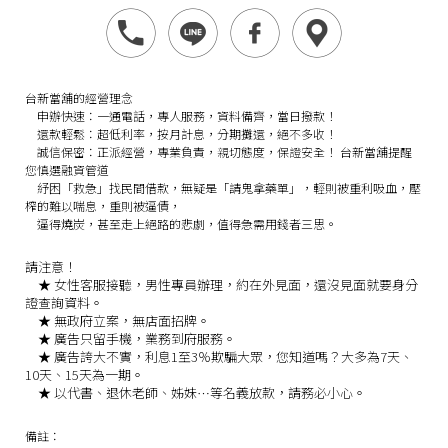
台新當舖的經營理念
申辦快速：
一通電話，專人服務，資料備齊，當日撥款！
還款輕鬆：
超低利率，按月計息，分期攤還，絕不多收！
誠信保密：
正派經營，專業負責，親切態度，保證安全！
台新當舖提醒
您慎選融資管道
紓困「救急」找民間借款，無疑是「請鬼拿藥單」，輕則被重利吸血，壓
榨的難以喘息，重則被逼債，
逼得燒炭，甚至走上絕路的悲劇，值得急需用錢者三思。
請注意！
★
女性客服接聽，男性專員辦理，約在外見面，還沒見面就要身分
證查詢資料。
★
無政府立案，無店面招牌。
★
廣告只留手機，業務到府服務。
★
廣告誇大不實，利息1至3％欺騙大眾，您知道嗎？大多為7天、
10天、15天為一期。
★
以代書、退休老師、姊妹…等名義放款，請務必小心。
備註：