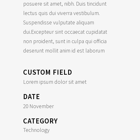
posuere sit amet, nibh. Duis tincidunt
lectus quis dui viverra vestibulum.
Suspendisse vulputate aliquam
dui.Excepteur sint occaecat cupidatat
non proident, sunt in culpa qui officia
deserunt mollit anim id est laborum
CUSTOM FIELD
Lorem ipsum dolor sit amet
DATE
20 November
CATEGORY
Technology